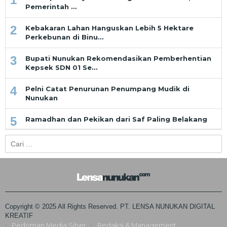
Pemerintah …
2
Kebakaran Lahan Hanguskan Lebih 5 Hektare
Perkebunan di Binu…
3
Bupati Nunukan Rekomendasikan Pemberhentian
Kepsek SDN 01 Se…
4
Pelni Catat Penurunan Penumpang Mudik di
Nunukan
5
Ramadhan dan Pekikan dari Saf Paling Belakang
Cari
untuk:
Copyright © 2025 All Rights Reserved. PT. LENSA NUNUKAN DIGITAL
KREATIF
Pedoman Media Siber
Redaksi & Management