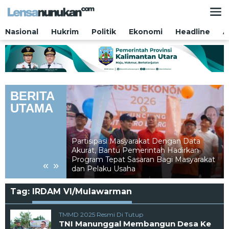
Lewati
ke
konten
Nasional
Hukrim
Politik
Ekonomi
Headline
A
BERITA
UTAMA
Partisipasi Masyarakat Dengan Data
Akurat, Bantu Pemerintah Hadirkan
ari Saf Paling
Program Tepat Sasaran Bagi Masyarakat
«
»
dan Pelaku Usaha
Tag:
IRDAM VI/Mulawarman
TMMD 2025 Resmi Di Tutup
TNI Manunggal Membangun Desa Ke