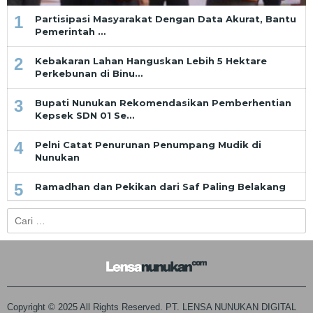
1
Partisipasi Masyarakat Dengan Data Akurat, Bantu
Pemerintah …
2
Kebakaran Lahan Hanguskan Lebih 5 Hektare
Perkebunan di Binu…
3
Bupati Nunukan Rekomendasikan Pemberhentian
Kepsek SDN 01 Se…
4
Pelni Catat Penurunan Penumpang Mudik di
Nunukan
5
Ramadhan dan Pekikan dari Saf Paling Belakang
Cari
untuk:
Copyright © 2025 All Rights Reserved. PT. LENSA NUNUKAN DIGITAL