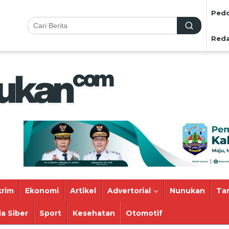
Pedo
Reda
rim
Ekonomi
Artikel
Advertorial
Nunukan
Ta
a Siber
Sport
Kesehatan
Otomotif