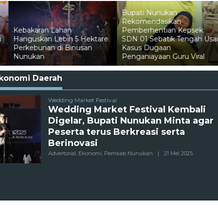
Bupati Nunukan
Rekomendasikan
Pemberhentian Kepsek
e
SDN 01 Sebatik Tengah Usai
Pelni Catat Penurunan
Kasus Dugaan
Penumpang Mudik di
Penganiayaan Guru Viral
Nunukan
konomi Daerah
Wedding Market Festival
Wedding Market Festival Kembali
Digelar, Bupati Nunukan Minta agar
Peserta terus Berkreasi serta
Berinovasi
Oleh
Advertorial
,
Ekonomi
,
Pemkab Nunukan
|
21 Mei 2025
Admin
NUNUKAN, lensanunukan.com – Kepala Dinas Kebudayaan
Kepemudaan dan Olahraga serta Pariwisata Abdul Halid
mewakili Bupati Nunukan membuka Wedding Market
Festival Tahun 2025