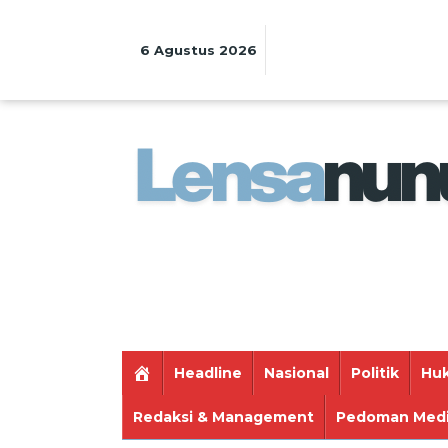
Lewati
ke
konten
6 Agustus 2026
Headline
Nasional
Politik
Huk
Redaksi & Management
Pedoman Medi