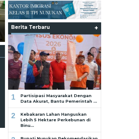
Partisipasi Masyarakat
Dengan Data Akurat, Bantu
Pemerintah Hadirkan
Program Tepat Sasaran Bag
Berita Terbaru
+
Ramadhan dan Pekikan dari
Masyarakat dan Pelaku
Saf Paling Belakang
Usaha
1
Partisipasi Masyarakat Dengan
Data Akurat, Bantu Pemerintah …
,
2
Kebakaran Lahan Hanguskan
Lebih 5 Hektare Perkebunan di
Binu…
Bupati Nunukan Rekomendasikan