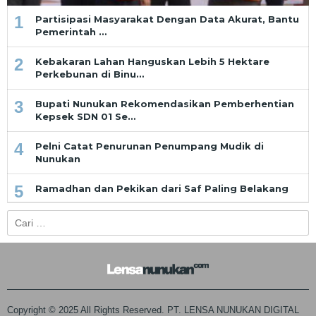
1
Partisipasi Masyarakat Dengan Data Akurat, Bantu
Pemerintah …
2
Kebakaran Lahan Hanguskan Lebih 5 Hektare
Perkebunan di Binu…
3
Bupati Nunukan Rekomendasikan Pemberhentian
Kepsek SDN 01 Se…
4
Pelni Catat Penurunan Penumpang Mudik di
Nunukan
5
Ramadhan dan Pekikan dari Saf Paling Belakang
Cari
untuk:
Copyright © 2025 All Rights Reserved. PT. LENSA NUNUKAN DIGITAL