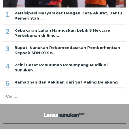
1
Partisipasi Masyarakat Dengan Data Akurat, Bantu
Pemerintah …
2
Kebakaran Lahan Hanguskan Lebih 5 Hektare
Perkebunan di Binu…
3
Bupati Nunukan Rekomendasikan Pemberhentian
Kepsek SDN 01 Se…
4
Pelni Catat Penurunan Penumpang Mudik di
Nunukan
5
Ramadhan dan Pekikan dari Saf Paling Belakang
Cari
untuk: