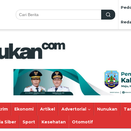
Pedo
Reda
rim
Ekonomi
Artikel
Advertorial
Nunukan
Ta
a Siber
Sport
Kesehatan
Otomotif