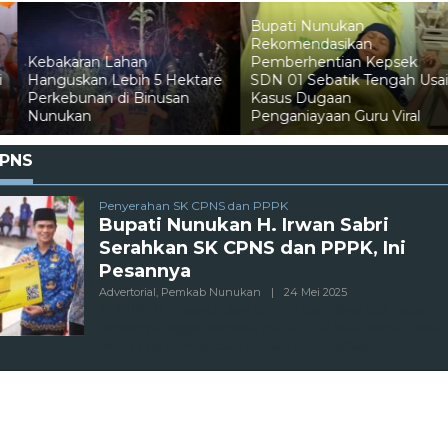
Bupati Nunukan
Rekomendasikan
Pemberhentian Kepsek
SDN 01 Sebatik Tengah Usai
Pelni Catat Penurunan
Kasus Dugaan
Penumpang Mudik di
Penganiayaan Guru Viral
Nunukan
PNS
Penyerahan SK CPNS dan PPPK
Bupati Nunukan H. Irwan Sabri
Serahkan SK CPNS dan PPPK, Ini
Pesannya
Oleh
Advertorial
,
Pemkab Nunukan
|
24 Mei 2025
Admin
NUNUKAN, lensanunukan.com – Hujan deras tadi malam
sepertinya enggan berhenti, pukul 07.00 Wita gerimis masih
belum juga menepi. Satu persatu orang berbaju