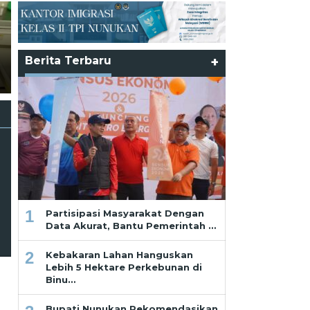
Partisipasi Masyarakat
Dengan Data Akurat, Bantu
Pemerintah Hadirkan
Program Tepat Sasaran Bagi
Berita Terbaru
+
Ramadhan dan Pekikan dari
Masyarakat dan Pelaku
Saf Paling Belakang
Usaha
1
Partisipasi Masyarakat Dengan
Data Akurat, Bantu Pemerintah …
2
Kebakaran Lahan Hanguskan
Lebih 5 Hektare Perkebunan di
Binu…
Bupati Nunukan Rekomendasikan