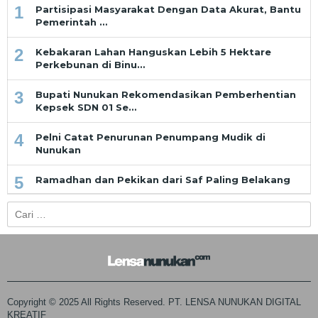
1
Partisipasi Masyarakat Dengan Data Akurat, Bantu
Pemerintah …
2
Kebakaran Lahan Hanguskan Lebih 5 Hektare
Perkebunan di Binu…
3
Bupati Nunukan Rekomendasikan Pemberhentian
Kepsek SDN 01 Se…
4
Pelni Catat Penurunan Penumpang Mudik di
Nunukan
5
Ramadhan dan Pekikan dari Saf Paling Belakang
Cari
untuk:
Copyright © 2025 All Rights Reserved. PT. LENSA NUNUKAN DIGITAL
KREATIF