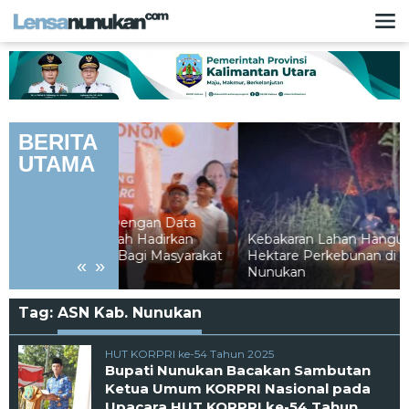
Lewati
ke
konten
BERITA
UTAMA
 Dengan Data
ah Hadirkan
Kebakaran Lahan Hanguskan Lebih 5
Bagi Masyarakat
Hektare Perkebunan di Binusan
«
»
Nunukan
Tag:
ASN Kab. Nunukan
HUT KORPRI ke-54 Tahun 2025
Bupati Nunukan Bacakan Sambutan
Ketua Umum KORPRI Nasional pada
Upacara HUT KORPRI ke-54 Tahun