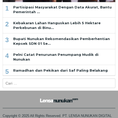
1
Partisipasi Masyarakat Dengan Data Akurat, Bantu
Pemerintah …
2
Kebakaran Lahan Hanguskan Lebih 5 Hektare
Perkebunan di Binu…
3
Bupati Nunukan Rekomendasikan Pemberhentian
Kepsek SDN 01 Se…
4
Pelni Catat Penurunan Penumpang Mudik di
Nunukan
5
Ramadhan dan Pekikan dari Saf Paling Belakang
Cari
untuk:
Copyright © 2025 All Rights Reserved. PT. LENSA NUNUKAN DIGITAL