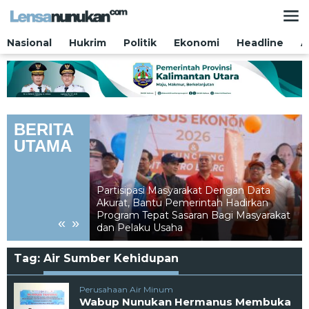
Lewati
ke
konten
Nasional
Hukrim
Politik
Ekonomi
Headline
A
BERITA
UTAMA
Partisipasi Masyarakat Dengan Data
Akurat, Bantu Pemerintah Hadirkan
ari Saf Paling
Program Tepat Sasaran Bagi Masyarakat
«
»
dan Pelaku Usaha
Tag:
Air Sumber Kehidupan
Perusahaan Air Minum
Wabup Nunukan Hermanus Membuka