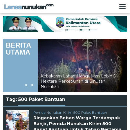
Lewati
ke
konten
BERITA
UTAMA
 Dengan Data
ah Hadirkan
Kebakaran Lahan Hanguskan Lebih 5
Bagi Masyarakat
Hektare Perkebunan di Binusan
«
»
Nunukan
Tag:
500 Paket Bantuan
Pemda Nunukan Kirim 500 Paket Bantuan
Ringankan Beban Warga Terdampak
Banjir, Pemda Nunukan Kirim 500
Paket Bantuan Untuk Tahap Pertama