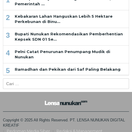
Pemerintah …
2
Kebakaran Lahan Hanguskan Lebih 5 Hektare
Perkebunan di Binu…
3
Bupati Nunukan Rekomendasikan Pemberhentian
Kepsek SDN 01 Se…
4
Pelni Catat Penurunan Penumpang Mudik di
Nunukan
5
Ramadhan dan Pekikan dari Saf Paling Belakang
Cari
untuk:
Copyright © 2025 All Rights Reserved. PT. LENSA NUNUKAN DIGITAL
KREATIF
Pedoman Media Siber
Redaksi & Management